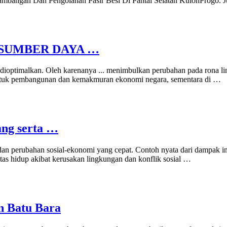
angan Dan Pengolahan Pasir Besi Di Pantai Selatan KulonProgo. Jur
SUMBER DAYA …
ioptimalkan. Oleh karenanya ... menimbulkan perubahan pada rona lingk
 untuk pembangunan dan kemakmuran ekonomi negara, sementara di …
ang serta …
dan perubahan sosial-ekonomi yang cepat. Contoh nyata dari dampak in
tas hidup akibat kerusakan lingkungan dan konflik sosial …
n Batu Bara