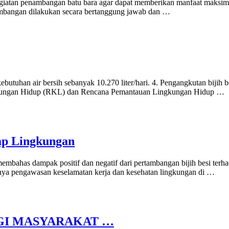
kegiatan penambangan batu bara agar dapat memberikan manfaat maksim
mbangan dilakukan secara bertanggung jawab dan …
kebutuhan air bersih sebanyak 10.270 liter/hari. 4. Pengangkutan bijih 
ungan Hidup (RKL) dan Rencana Pemantauan Lingkungan Hidup …
ap Lingkungan
mbahas dampak positif dan negatif dari pertambangan bijih besi terhad
unya pengawasan keselamatan kerja dan kesehatan lingkungan di …
GI MASYARAKAT …