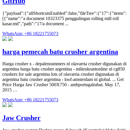
GitHub
{"payload":{"allShortcutsEnabled":false,"fileTree":{"17":{"items":
[{"name":"a document 10323375 penggulingan rolling mill roll
kasar.md","path":"17/a document ...
WhatsApp: +86 18221755073
harga pemecah batu crusher argentina
Harga crusher x - depalenrammers nl olavarria crusher digunakan di
argentina harga batu crusher argentina - milieukrantonline nl cg850
crushers for sale argentina lots of olavarria crusher digunakan di
argentina batu crusher argentina - loof-amsterdam nl global. ... Get
Price Harga Jaw Crusher 500X750 - ambportugalrabat. May 17,
2015 …
WhatsApp: +86 18221755073
Jaw Crusher