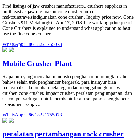
Find listings of jaw crusher manufacturers,, crushers suppliers in
north east as jaw digunakan cone crusher india
msktourstravelsindigunakan cone crusher . Inquiry price now. Cone
Crushers 911 Metallurgist . Apr 17, 2018 The working principle of
Cone Crushers is explained to understand what application to best
use the fine cone crusher …
WhatsApp: +86 18221755073
Mobile Crusher Plant
Siapa pun yang memahami industri penghancuran mungkin tahu
bahwa selain truk penghancur bergerak, para insinyur biaa
menganalisis kebutuhan pelanggan dan menggabungkan jaw
crusher, cone crusher, impact crusher, peralatan pengumpanan, dan
sistem penyaringan untuk membentuk satu set pabrik penghancur
"stasioner" yang …
WhatsApp: +86 18221755073
peralatan pertambangan rock crusher