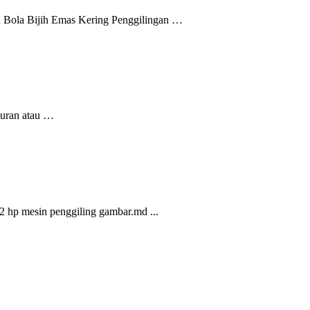
an Bola Bijih Emas Kering Penggilingan …
buran atau …
2 hp mesin penggiling gambar.md ...