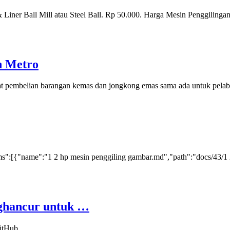
& Liner Ball Mill atau Steel Ball. Rp 50.000. Harga Mesin Penggiling
n Metro
 pembelian barangan kemas dan jongkong emas sama ada untuk pela
ems":[{"name":"1 2 hp mesin penggiling gambar.md","path":"docs/43/1 
enghancur untuk …
itHub.