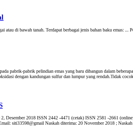
al
gai atau di bawah tanah. Terdapat berbagai jenis bahan baku emas: ...
pada pabrik-pabrik pelindian emas yang baru dibangun dalam beberapa
roksidasi dengan kandungan sulfur dan lumpur yang rendah.Tidak coc
S
omor 2, Desember 2018 ISSN 2442 -4471 (cetak) ISSN 2581 -2661 
r Email: siti33598@gmail Naskah diterima: 20 November 2018 ; Naska