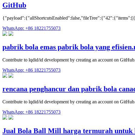
GitHub
{"payload":{"allShortcutsEnabled":false,"fileTree":{"42":{"items":
WhatsApp: +86 18221755073
pabrik bola emas pabrik bola yang efisien
Contribute to lqdid/id development by creating an account on GitHub
WhatsApp: +86 18221755073
rencana penghancur dan pabrik bola cana
Contribute to lqdid/id development by creating an account on GitHub
WhatsApp: +86 18221755073
Jual Bola Ball Mill harga termurah untuk 