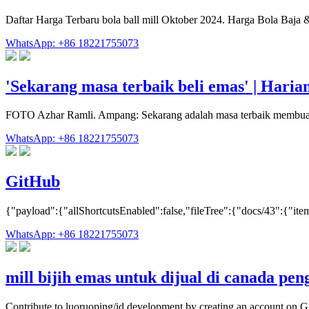
Daftar Harga Terbaru bola ball mill Oktober 2024. Harga Bola Baja 
WhatsApp: +86 18221755073
'Sekarang masa terbaik beli emas' | Haria
FOTO Azhar Ramli. Ampang: Sekarang adalah masa terbaik membuat
WhatsApp: +86 18221755073
GitHub
{"payload":{"allShortcutsEnabled":false,"fileTree":{"docs/43":{"it
WhatsApp: +86 18221755073
mill bijih emas untuk dijual di canada p
Contribute to luoruoping/id development by creating an account on G