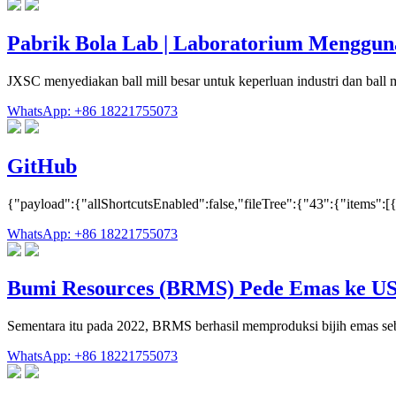
Pabrik Bola Lab | Laboratorium Menggun
JXSC menyediakan ball mill besar untuk keperluan industri dan ball mill
WhatsApp: +86 18221755073
GitHub
{"payload":{"allShortcutsEnabled":false,"fileTree":{"43":{"items":
WhatsApp: +86 18221755073
Bumi Resources (BRMS) Pede Emas ke US
Sementara itu pada 2022, BRMS berhasil memproduksi bijih emas se
WhatsApp: +86 18221755073