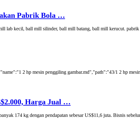
akan Pabrik Bola …
 lab kecil, ball mill silinder, ball mill batang, ball mill kerucut. pab
[{"name":"1 2 hp mesin penggiling gambar.md","path":"43/1 2 hp mesin
$2.000, Harga Jual …
banyak 174 kg dengan pendapatan sebesar US$11,6 juta. Bisnis sebe