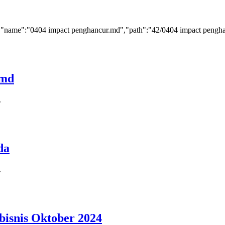
[{"name":"0404 impact penghancur.md","path":"42/0404 impact penghan
.md
.
da
.
bisnis Oktober 2024