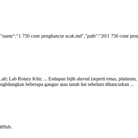
:[{"name":"1 750 cone penghancur acak.md","path":"20/1 750 cone pen
Lab Rotary Kiln; ... Endapan bijih aluvial (seperti emas, platinum, t
enghilangkan beberapa gangue atau tanah liat sebelum dihancurkan ...
itHub.