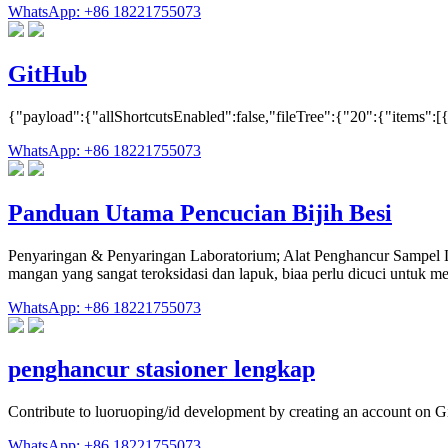
WhatsApp: +86 18221755073
GitHub
{"payload":{"allShortcutsEnabled":false,"fileTree":{"20":{"items"
WhatsApp: +86 18221755073
Panduan Utama Pencucian Bijih Besi
Penyaringan & Penyaringan Laboratorium; Alat Penghancur Sampel Lab; 
mangan yang sangat teroksidasi dan lapuk, biaa perlu dicuci untuk m
WhatsApp: +86 18221755073
penghancur stasioner lengkap
Contribute to luoruoping/id development by creating an account on G
WhatsApp: +86 18221755073