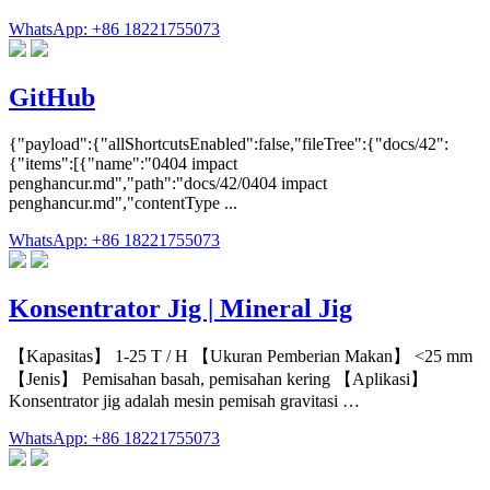
WhatsApp: +86 18221755073
GitHub
{"payload":{"allShortcutsEnabled":false,"fileTree":{"docs/42":
{"items":[{"name":"0404 impact
penghancur.md","path":"docs/42/0404 impact
penghancur.md","contentType ...
WhatsApp: +86 18221755073
Konsentrator Jig | Mineral Jig
【Kapasitas】 1-25 T / H 【Ukuran Pemberian Makan】 <25 mm
【Jenis】 Pemisahan basah, pemisahan kering 【Aplikasi】
Konsentrator jig adalah mesin pemisah gravitasi …
WhatsApp: +86 18221755073