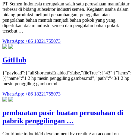
PT Semen Indonesia merupakan salah satu perusahaan manufaktur
terbesar di bidang subsektor industri semen. Kegiatan usaha dalam
bidang produksi meliputi penambangan, penggalian atau
pengolahan bahan mentah menjadi bahan pokok yang yang
diperlukan dalam industri semen dan pengolahn bahan pokok
tersebut …
WhatsApp: +86 18221755073
GitHub
{"payload":{"allShortcutsEnabled":false,"fileTree":{"43":{"items":
[{"name":"1 2 hp mesin penggiling gambar.md","path":"43/1 2 hp
mesin penggiling gambar.md ...
WhatsApp: +86 18221755073
pembuatan pasir buatan perusahaan di
pabrik penggilingan …
Contribute to lqdid/id development by creating an account on