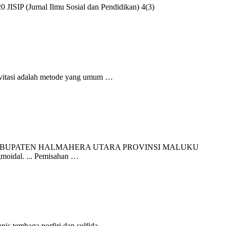
SIP (Jurnal Ilmu Sosial dan Pendidikan) 4(3)
si adalah metode yang umum …
ABUPATEN HALMAHERA UTARA PROVINSI MALUKU
gmoidal. ... Pemisahan …
is tembaga porfiri dan sulfida …