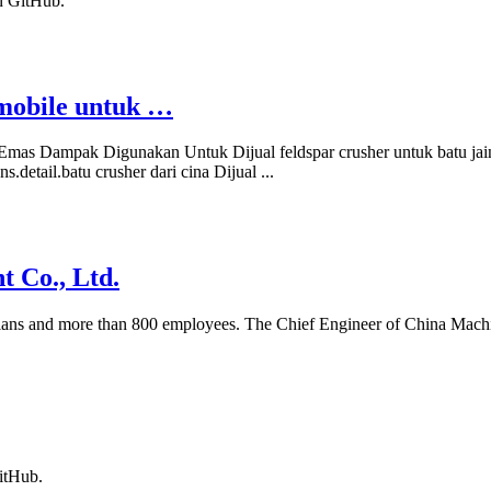
n GitHub.
mobile untuk …
Emas Dampak Digunakan Untuk Dijual feldspar crusher untuk batu jai
.detail.batu crusher dari cina Dijual ...
 Co., Ltd.
nicians and more than 800 employees. The Chief Engineer of China Mac
itHub.