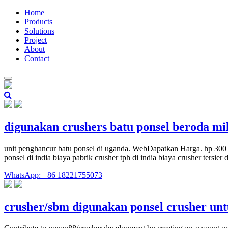
Home
Products
Solutions
Project
About
Contact
digunakan crushers batu ponsel beroda mi
unit penghancur batu ponsel di uganda. WebDapatkan Harga. hp 300 
ponsel di india biaya pabrik crusher tph di india biaya crusher tersi
WhatsApp: +86 18221755073
crusher/sbm digunakan ponsel crusher unt