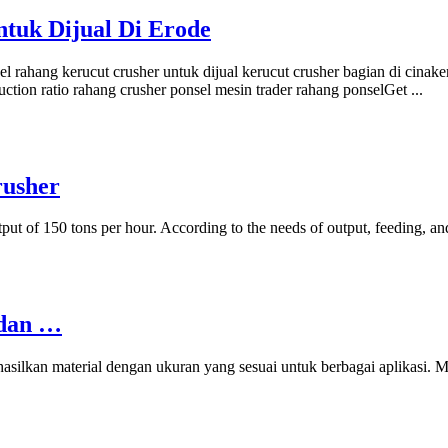
tuk Dijual Di Erode
l rahang kerucut crusher untuk dijual kerucut crusher bagian di cinaker
tion ratio rahang crusher ponsel mesin trader rahang ponselGet ...
rusher
tput of 150 tons per hour. According to the needs of output, feeding, a
 dan …
ilkan material dengan ukuran yang sesuai untuk berbagai aplikasi. Mat