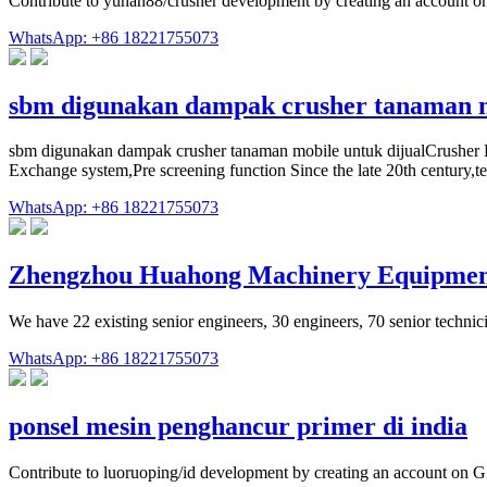
Contribute to yunan88/crusher development by creating an account o
WhatsApp: +86 18221755073
sbm digunakan dampak crusher tanaman 
sbm digunakan dampak crusher tanaman mobile untuk dijualCrusher 
Exchange system,Pre screening function Since the late 20th century,tens
WhatsApp: +86 18221755073
Zhengzhou Huahong Machinery Equipment
We have 22 existing senior engineers, 30 engineers, 70 senior tech
WhatsApp: +86 18221755073
ponsel mesin penghancur primer di india
Contribute to luoruoping/id development by creating an account on G