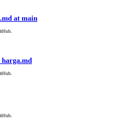
i.md at main
itHub.
a harga.md
itHub.
itHub.