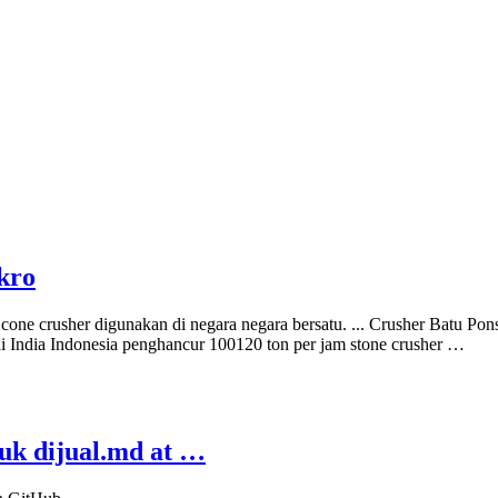
kro
cone crusher digunakan di negara negara bersatu. ... Crusher Batu 
er di India Indonesia penghancur 100120 ton per jam stone crusher …
uk dijual.md at …