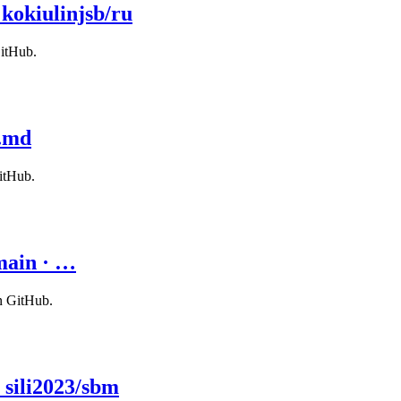
kokiulinjsb/ru
GitHub.
n.md
itHub.
main · …
n GitHub.
 sili2023/sbm