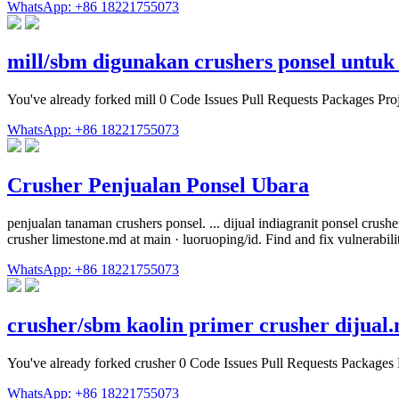
WhatsApp: +86 18221755073
mill/sbm digunakan crushers ponsel untu
You've already forked mill 0 Code Issues Pull Requests Packages Proj
WhatsApp: +86 18221755073
Crusher Penjualan Ponsel Ubara
penjualan tanaman crushers ponsel. ... dijual indiagranit ponsel crus
crusher limestone.md at main · luoruoping/id. Find and fix vulnerabil
WhatsApp: +86 18221755073
crusher/sbm kaolin primer crusher dijual
You've already forked crusher 0 Code Issues Pull Requests Packages 
WhatsApp: +86 18221755073