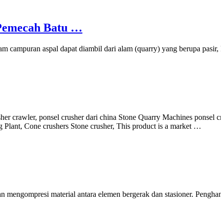
Pemecah Batu …
m campuran aspal dapat diambil dari alam (quarry) yang berupa pasir,
sher crawler, ponsel crusher dari china Stone Quarry Machines ponsel c
g Plant, Cone crushers Stone crusher, This product is a market …
n mengompresi material antara elemen bergerak dan stasioner. Pengha