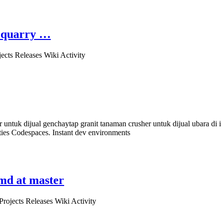
k quarry …
ects Releases Wiki Activity
her untuk dijual genchaytap granit tanaman crusher untuk dijual ubara d
ities Codespaces. Instant dev environments
.md at master
Projects Releases Wiki Activity