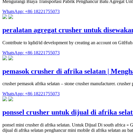
Mengurangi Biaya Transportasi Pabrik Penghancur Batu Agregat Un
WhatsApp: +86 18221755073
peralatan agregat crusher untuk disewaka
Contribute to lqdid/id development by creating an account on GitHub
WhatsApp: +86 18221755073
pemasok crusher di afrika selatan | Men
crusher pemasok afrika selatan – stone crusher manufacturer. crusher
WhatsApp: +86 18221755073
ponssel crusher untuk dijual di afrika sela
ponsel mini crusher di afrika selatan. Untuk Dijual Di south africa «
dijual di afrika selatan penghancur mini mobile di afrika selatan au b