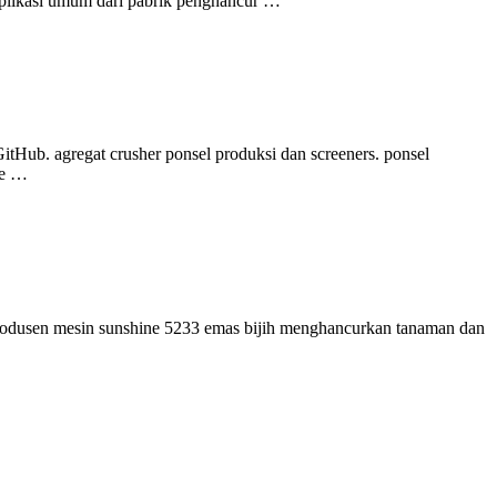
 aplikasi umum dari pabrik penghancur …
 GitHub. agregat crusher ponsel produksi dan screeners. ponsel
ne …
n produsen mesin sunshine 5233 emas bijih menghancurkan tanaman dan