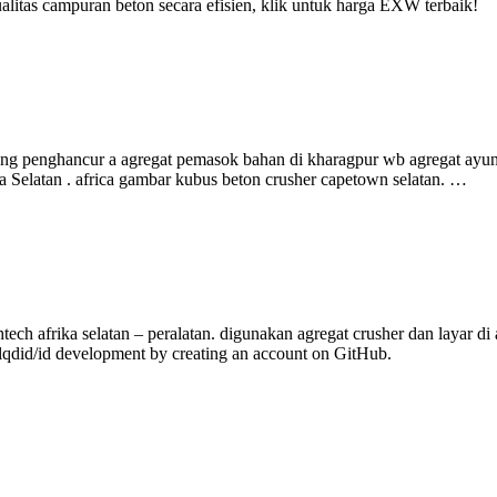
litas campuran beton secara efisien, klik untuk harga EXW terbaik!
ng penghancur a agregat pemasok bahan di kharagpur wb agregat ayuna
Selatan . africa gambar kubus beton crusher capetown selatan. …
ch afrika selatan – peralatan. digunakan agregat crusher dan layar di af
 lqdid/id development by creating an account on GitHub.