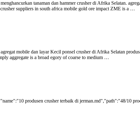
menghancurkan tanaman dan hammer crusher di Afrika Selatan. agregat
crusher suppliers in south africa mobile gold ore impact ZME is a …
 agregat mobile dan layar Kecil ponsel crusher di Afrika Selatan produ
imply aggregate is a broad egory of coarse to medium …
"name":"10 produsen crusher terbaik di jerman.md","path":"48/10 produ