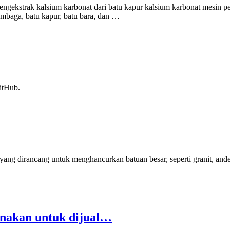
mengekstrak kalsium karbonat dari batu kapur kalsium karbonat mesin 
embaga, batu kapur, batu bara, dan …
itHub.
ang dirancang untuk menghancurkan batuan besar, seperti granit, andes
gunakan untuk dijual…