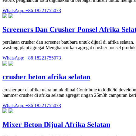
Pabrik penghancur batu digunakan di berbagai industri untuk mengha
WhatsApp: +86 18221755073
Screeners Dan Crusher Ponsel Afrika Sela
peralatan crusher dan screener batubara untuk dijual di afrika selatan
washing plant agregat Menghancurkan agregat crusher ponsel produks
WhatsApp: +86 18221755073
crusher beton afrika selatan
crusher por el afrika utara untuk dijual Contribute to lqdid/id dev
hammer crusher di afrika selatan agregat ringan 25m3h campuran k
WhatsApp: +86 18221755073
Mixer Beton Dijual Afrika Selatan