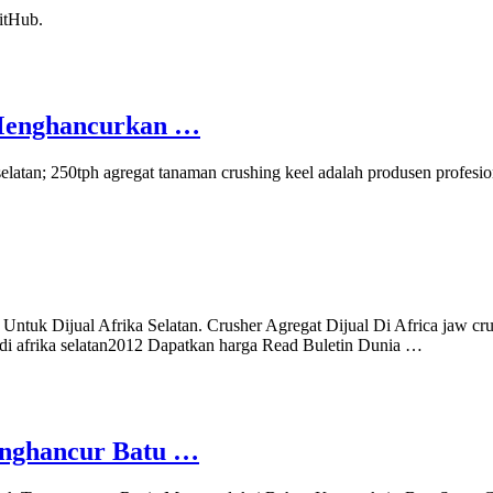
itHub.
| Menghancurkan …
ka selatan; 250tph agregat tanaman crushing keel adalah produsen profesi
uk Dijual Afrika Selatan. Crusher Agregat Dijual Di Africa jaw crusher
si di afrika selatan2012 Dapatkan harga Read Buletin Dunia …
enghancur Batu …