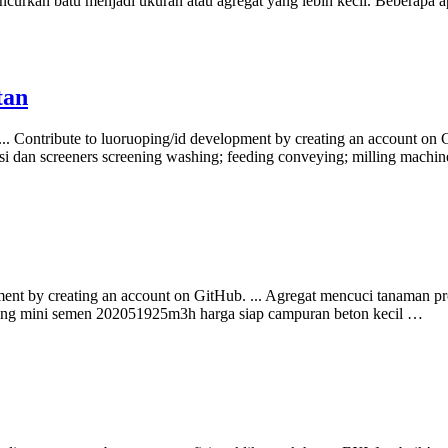
ncurkan batu menjadi ukuran atau agregat yang lebih kecil. Beberapa
tan
. ... Contribute to luoruoping/id development by creating an account on
i dan screeners screening washing; feeding conveying; milling machi
elopment by creating an account on GitHub. ... Agregat mencuci tanama
ering mini semen 202051925m3h harga siap campuran beton kecil …