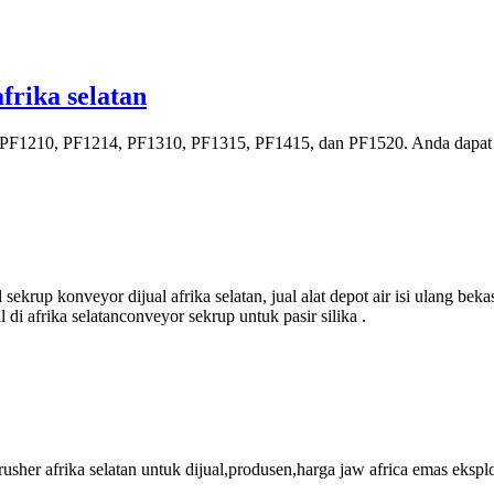
frika selatan
PF1210, PF1214, PF1310, PF1315, PF1415, dan PF1520. Anda dapat me
sekrup konveyor dijual afrika selatan, jual alat depot air isi ulang be
di afrika selatanconveyor sekrup untuk pasir silika .
 crusher afrika selatan untuk dijual,produsen,harga jaw africa emas ekspl