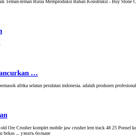
tuk Teman-teman Rusia Memproduksi Bahan Konstruksi - Buy Stone C
n
.
ghancurkan …
 pemasok afrika selatan peralatan indonesia. adalah produsen profesion
tan
 Gold Ore Crusher komplet mobile jaw crusher lem track 48 25 Ponsel ker
atu bekas ... узнать больше