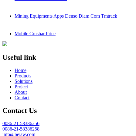
Mining Equipments Apps Denso Diam Com Tmtrack
Mobile Crushar Price
Useful link
Home
Products
Solutions
Project
About
Contact
Contact Us
0086-21-58386256
0086-21-58386258
info@pejaw.com