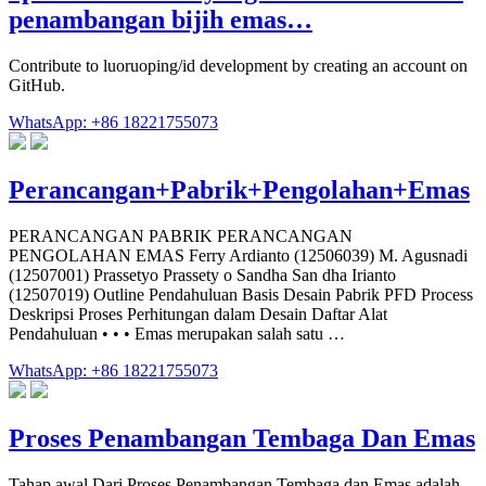
penambangan bijih emas…
Contribute to luoruoping/id development by creating an account on
GitHub.
WhatsApp: +86 18221755073
Perancangan+Pabrik+Pengolahan+Emas
PERANCANGAN PABRIK PERANCANGAN
PENGOLAHAN EMAS Ferry Ardianto (12506039) M. Agusnadi
(12507001) Prassetyo Prassety o Sandha San dha Irianto
(12507019) Outline Pendahuluan Basis Desain Pabrik PFD Process
Deskripsi Proses Perhitungan dalam Desain Daftar Alat
Pendahuluan • • • Emas merupakan salah satu …
WhatsApp: +86 18221755073
Proses Penambangan Tembaga Dan Emas
Tahap awal Dari Proses Penambangan Tembaga dan Emas adalah