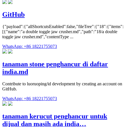
GitHub
{"payload":{"allShortcutsEnabled":false,"fileTree":{"18":{"items":
[{"name":"a double toggle jaw crusher.md","path":"18/a double
toggle jaw crusher.md","contentType ...
WhatsApp: +86 18221755073
tanaman stone penghancur di daftar
india.md
Contribute to luoruoping/id development by creating an account on
GitHub.
WhatsApp: +86 18221755073
tanaman kerucut penghancur untuk
dijual dan masih ada india…