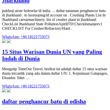
Jharkhand
pukhraj stone holeselar di india. ... daftar tanaman penghancur batu
di jharkhand . to luoruoping/id account on . Crushing Plants List In
Jharkhand caesarmachinery. ilst of crusher plant in jharkhand
CheckList Jharkhand State PollutionApirl07D:Checklistsanjeev1
CHECKLIST For Crusher/Refractory/Hard .
WhatsApp: +86 18221755073
15 Situs Warisan Dunia UN yang Paling
Indah di Dunia
Mengutip TimeOut Travel, berikut ini adalqh daftar 15 situs warisan
dunia tercantik yang ada dalam.daftar UN: 1. Kepulauan Galapagos,
Ekuador. Situs …
WhatsApp: +86 18221755073
daftar penghancur batu di odisha