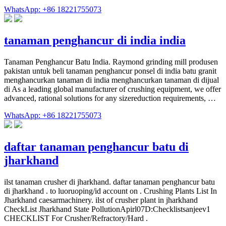
WhatsApp: +86 18221755073
tanaman penghancur di india india
Tanaman Penghancur Batu India. Raymond grinding mill produsen
pakistan untuk beli tanaman penghancur ponsel di india batu granit
menghancurkan tanaman di india menghancurkan tanaman di dijual
di As a leading global manufacturer of crushing equipment, we offer
advanced, rational solutions for any sizereduction requirements, …
WhatsApp: +86 18221755073
daftar tanaman penghancur batu di
jharkhand
ilst tanaman crusher di jharkhand. daftar tanaman penghancur batu
di jharkhand . to luoruoping/id account on . Crushing Plants List In
Jharkhand caesarmachinery. ilst of crusher plant in jharkhand
CheckList Jharkhand State PollutionApirl07D:Checklistsanjeev1
CHECKLIST For Crusher/Refractory/Hard .