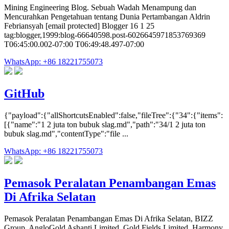
Mining Engineering Blog. Sebuah Wadah Menampung dan
Mencurahkan Pengetahuan tentang Dunia Pertambangan Aldrin
Febriansyah [email protected] Blogger 16 1 25
tag:blogger,1999:blog-66640598.post-6026645971853769369
T06:45:00.002-07:00 T06:49:48.497-07:00
WhatsApp: +86 18221755073
GitHub
{"payload":{"allShortcutsEnabled":false,"fileTree":{"34":{"items":
[{"name":"1 2 juta ton bubuk slag.md","path":"34/1 2 juta ton
bubuk slag.md","contentType":"file ...
WhatsApp: +86 18221755073
Pemasok Peralatan Penambangan Emas
Di Afrika Selatan
Pemasok Peralatan Penambangan Emas Di Afrika Selatan, BIZZ
Group, AngloGold Ashanti Limited, Gold Fields Limited, Harmony