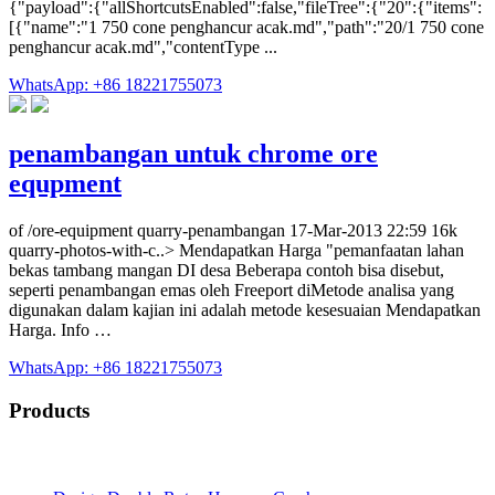
{"payload":{"allShortcutsEnabled":false,"fileTree":{"20":{"items":
[{"name":"1 750 cone penghancur acak.md","path":"20/1 750 cone
penghancur acak.md","contentType ...
WhatsApp: +86 18221755073
penambangan untuk chrome ore
equpment
of /ore-equipment quarry-penambangan 17-Mar-2013 22:59 16k
quarry-photos-with-c..> Mendapatkan Harga "pemanfaatan lahan
bekas tambang mangan DI desa Beberapa contoh bisa disebut,
seperti penambangan emas oleh Freeport diMetode analisa yang
digunakan dalam kajian ini adalah metode kesesuaian Mendapatkan
Harga. Info …
WhatsApp: +86 18221755073
Products