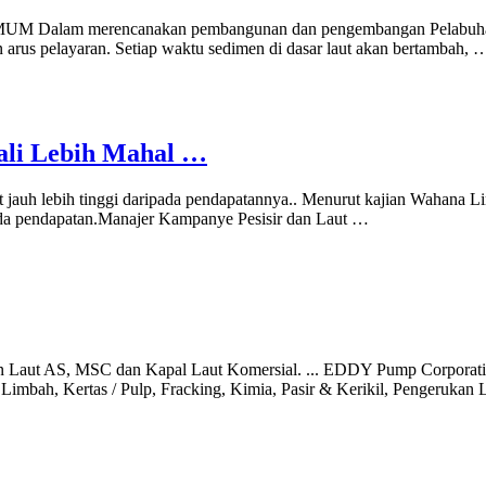
ncanakan pembangunan dan pengembangan Pelabuhan, masalah
rus pelayaran. Setiap waktu sedimen di dasar laut akan bertambah, 
ali Lebih Mahal …
jauh lebih tinggi daripada pendapatannya.. Menurut kajian Wahana Li
ipada pendapatan.Manajer Kampanye Pesisir dan Laut …
 Laut AS, MSC dan Kapal Laut Komersial. ... EDDY Pump Corporatio
 Limbah, Kertas / Pulp, Fracking, Kimia, Pasir & Kerikil, Pengerukan 