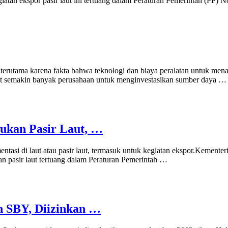
egiatan ekspor pasir laut ini tertuang dalam Peraturan Pemerintah (PP
erutama karena fakta bahwa teknologi dan biaya peralatan untuk menam
at semakin banyak perusahaan untuk menginvestasikan sumber daya …
ukan Pasir Laut, …
mentasi di laut atau pasir laut, termasuk untuk kegiatan ekspor.Keme
an pasir laut tertuang dalam Peraturan Pemerintah …
n SBY, Diizinkan …