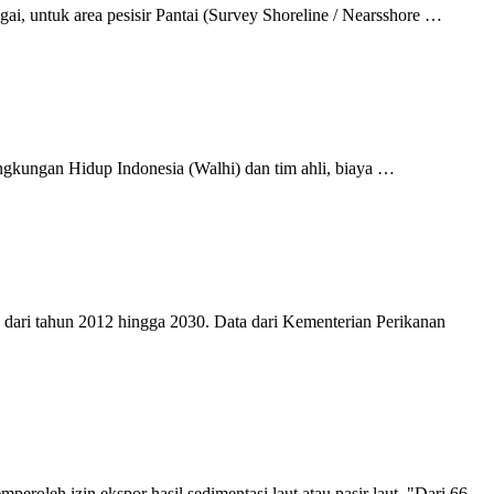
i, untuk area pesisir Pantai (Survey Shoreline / Nearsshore …
ngkungan Hidup Indonesia (Walhi) dan tim ahli, biaya …
en dari tahun 2012 hingga 2030. Data dari Kementerian Perikanan
leh izin ekspor hasil sedimentasi laut atau pasir laut. "Dari 66