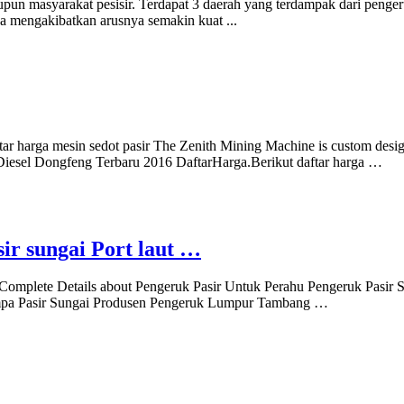
masyarakat pesisir. Terdapat 3 daerah yang terdampak dari pengeruk
ya mengakibatkan arusnya semakin kuat ...
ftar harga mesin sedot pasir The Zenith Mining Machine is custom desig
esel Dongfeng Terbaru 2016 DaftarHarga.Berikut daftar harga …
ir sungai Port laut …
Complete Details about Pengeruk Pasir Untuk Perahu Pengeruk Pasir Su
mompa Pasir Sungai Produsen Pengeruk Lumpur Tambang …