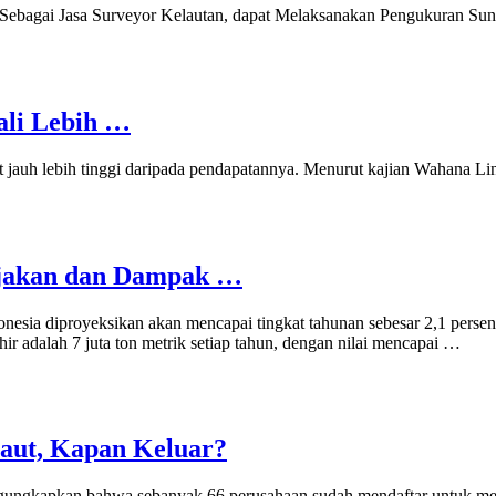
Sebagai Jasa Surveyor Kelautan, dapat Melaksanakan Pengukuran Sunga
ali Lebih …
jauh lebih tinggi daripada pendapatannya. Menurut kajian Wahana Li
bijakan dan Dampak …
ndonesia diproyeksikan akan mencapai tingkat tahunan sebesar 2,1 pers
ir adalah 7 juta ton metrik setiap tahun, dengan nilai mencapai …
Laut, Kapan Keluar?
ngkapkan bahwa sebanyak 66 perusahaan sudah mendaftar untuk mempero