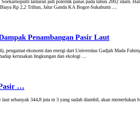
Soekarnoputri lantaran jadi polemik panas pada tahun 2002 silam. Halama
lan Biaya Rp 2,2 Triliun, Jalur Ganda KA Bogor-Sukabumi …
t Dampak Penambangan Pasir Laut
24), pengamat ekonomi dan energi dari Universitas Gadjah Mada Fahmy
rhadap kerusakan lingkungan dan ekologi …
Pasir …
asir laut sebanyak 344,8 juta m 3 yang sudah diambil, akan memerluka