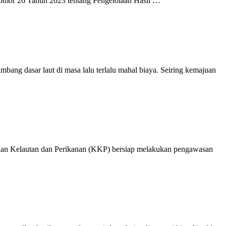
) Nomor 26 Tahun 2023 tentang Pengelolaan Hasil …
bang dasar laut di masa lalu terlalu mahal biaya. Seiring kemajuan
nterian Kelautan dan Perikanan (KKP) bersiap melakukan pengawasan