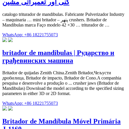
کنی اور تعمیراتی مشین
catalogo triturador de mandibulas. Fabricante Pulverizador Industry
– maquinaria … mini britador – پتھر crushers. Britador de
Mandibulas marca Faço modelo 42 ×30 … triturador de …
WhatsApp: +86 18221755073
britador de mandibulas | Рударство и
грађевинских машина
Britador de quijadas Zenith China.Zenith Britador,Чељусти
дробилица, Britador de impacto, Britador de Cono.A companhia
pesquisa e desenvolve a produção o ... crusher jaws (Britador de
Mandibulas) Download the model according to the specified sizing
parameters in either 3D or 2D format.
WhatsApp: +86 18221755073
Britador de Mandíbula Móvel Primária
J-1160