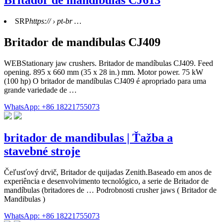
Britador de mandíbulas CJ613
SRP
https:// › pt-br …
Britador de mandíbulas CJ409
WEBStationary jaw crushers. Britador de mandíbulas CJ409. Feed
opening. 895 x 660 mm (35 x 28 in.) mm. Motor power. 75 kW
(100 hp) O britador de mandíbulas CJ409 é apropriado para uma
grande variedade de …
WhatsApp: +86 18221755073
britador de mandibulas | Ťažba a
stavebné stroje
Čeľusťový drvič, Britador de quijadas Zenith.Baseado em anos de
experiência e desenvolvimento tecnológico, a serie de Britador de
mandíbulas (britadores de … Podrobnosti crusher jaws ( Britador de
Mandibulas )
WhatsApp: +86 18221755073