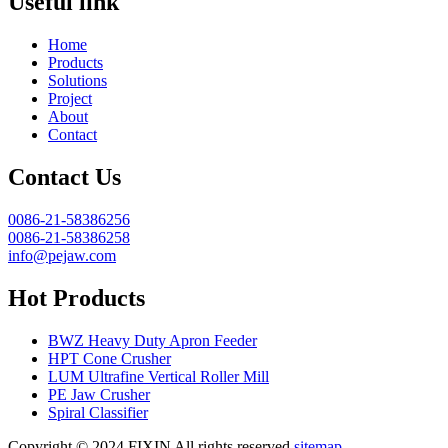
Useful link
Home
Products
Solutions
Project
About
Contact
Contact Us
0086-21-58386256
0086-21-58386258
info@pejaw.com
Hot Products
BWZ Heavy Duty Apron Feeder
HPT Cone Crusher
LUM Ultrafine Vertical Roller Mill
PE Jaw Crusher
Spiral Classifier
Copyright © 2024.FIXIN All rights reserved.
sitemap