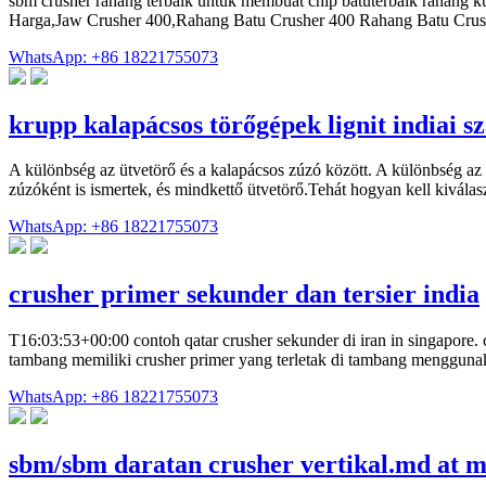
sbm crusher rahang terbaik untuk membuat chip batuterbaik rahang k
Harga,Jaw Crusher 400,Rahang Batu Crusher 400 Rahang Batu Crushe
WhatsApp: +86 18221755073
krupp kalapácsos törőgépek lignit indiai 
A különbség az ütvetörő és a kalapácsos zúzó között. A különbség az 
zúzóként is ismertek, és mindkettő ütvetörő.Tehát hogyan kell kiválasz
WhatsApp: +86 18221755073
crusher primer sekunder dan tersier india
T16:03:53+00:00 contoh qatar crusher sekunder di iran in singapore. 
tambang memiliki crusher primer yang terletak di tambang menggun
WhatsApp: +86 18221755073
sbm/sbm daratan crusher vertikal.md at ma