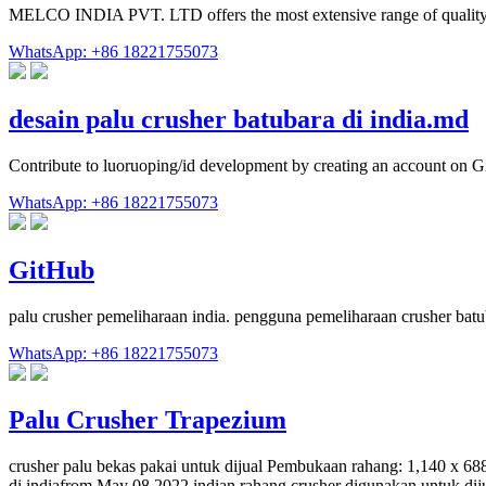
MELCO INDIA PVT. LTD offers the most extensive range of quality 
WhatsApp: +86 18221755073
desain palu crusher batubara di india.md
Contribute to luoruoping/id development by creating an account on G
WhatsApp: +86 18221755073
GitHub
palu crusher pemeliharaan india. pengguna pemeliharaan crusher bat
WhatsApp: +86 18221755073
Palu Crusher Trapezium
crusher palu bekas pakai untuk dijual Pembukaan rahang: 1,140 x 68
di indiafrom.May 08 2022 indian rahang crusher digunakan untuk dijua