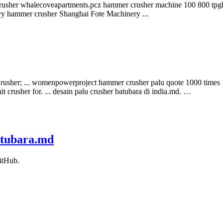
crusher whalecoveapartments.pcz hammer crusher machine 100 800 tpgh
vy hammer crusher Shanghai Fote Machinery ...
usher; ... womenpowerproject hammer crusher palu quote 1000 times 1000
t crusher for. ... desain palu crusher batubara di india.md. …
atubara.md
itHub.