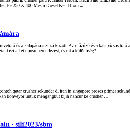
ualitas pabrik crusher palu Kualitas Terbaik Kecil Palu Mill,Palu Cr
r Pe 250 X 400 Mesin Diesel Kecil from ...
számára
ütvetörő és a kalapácsos zúzó között. Az ütőzúzó és a kalapácsos törő
tani ezt a két típusú berendezést, és mi a különbség?
contoh qatar crusher sekunder di iran in singapore proses primer seku
akan konveyor untuk mengangkut bijih hancur ke crusher …
in · sili2023/sbm