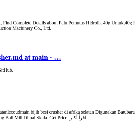
k, Find Complete Details about Palu Pemutus Hidrolik 40g Untuk,40g 
uction Machinery Co., Ltd.
sher.md at main · …
GitHub.
Selatanlecoudmain bijih besi crusher di afrika selatan Digunakan Batub
africa dijual selatanafrica layar u0026 produsen learn more Gold Mining Ball Mill Dijual Skala. Get Price. اقرأ أكثر