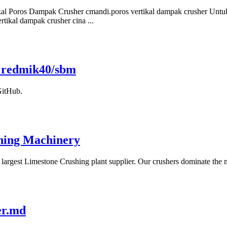
al Poros Dampak Crusher cmandi.poros vertikal dampak crusher Untuk d
rtikal dampak crusher cina ...
· redmik40/sbm
GitHub.
ning Machinery
 largest Limestone Crushing plant supplier. Our crushers dominate the
er.md