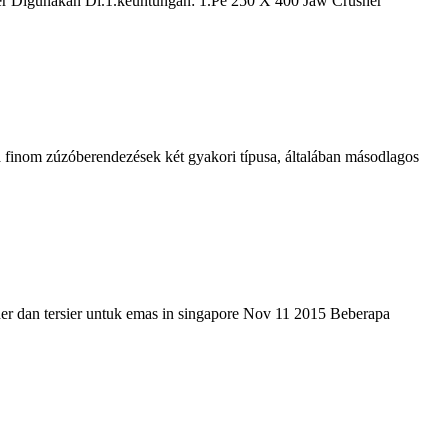
usher Digunakan Di.1.keuntungan: 1.Pe 250 X 400 Jaw Crusher
 a finom zúzóberendezések két gyakori típusa, általában másodlagos
nder dan tersier untuk emas in singapore Nov 11 2015 Beberapa