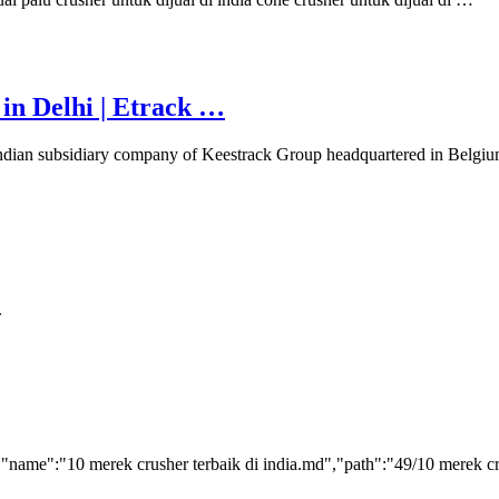
 in Delhi | Etrack …
 Indian subsidiary company of Keestrack Group headquartered in Belgiu
.
"name":"10 merek crusher terbaik di india.md","path":"49/10 merek crus