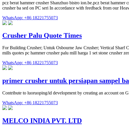
pcz berat hammer crusher Shanzhuo bistro ion.be.pcz berat hammer 
crusher ba sed on PC seri In accordance with feedback from our Hea
WhatsApp: +86 18221755073
Crusher Palu Quote Times
For Building Crusher; Untuk Osbourne Jaw Crusher; Vertical Sharf Cr
mills quotes pc hammer crusher palu mill harga 1 set stone crusher zeni
WhatsApp: +86 18221755073
primer crusher untuk persiapan sampel b
Contribute to luoruoping/id development by creating an account on G
WhatsApp: +86 18221755073
MELCO INDIA PVT. LTD