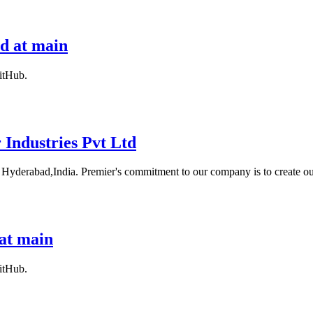
d at main
itHub.
 Industries Pvt Ltd
n Hyderabad,India. Premier's commitment to our company is to create o
 at main
itHub.