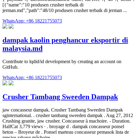
[{"name":"10 produsen crusher terbaik di
jerman.md","path":"48/10 produsen crusher terbaik di jerman ...
WhatsApp: +86 18221755073
dampak kaolin penghancur eksportir di
malaysia.md
Contribute to lqdid/id development by creating an account on
GitHub.
WhatsApp: +86 18221755073
Crusher Tambang Sweeden Dampak
jaw concasseur dampak. Crusher Tambang Sweeden Dampak
sginternational. . crusher tambang sweeden dampak . Aug 27, 2012
Crushing granite, jaw crusher. Concasseur à machoire. - Duration.
HalfCat 3,779 views · . broyage d . dampak concasseur ponsel
beton – Broyeur de . Ponsel marteau concasseur pemasok lista de
precios rahang mâchoire ...