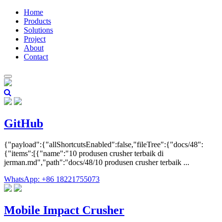
Home
Products
Solutions
Project
About
Contact
GitHub
{"payload":{"allShortcutsEnabled":false,"fileTree":{"docs/48":
{"items":[{"name":"10 produsen crusher terbaik di
jerman.md","path":"docs/48/10 produsen crusher terbaik ...
WhatsApp: +86 18221755073
Mobile Impact Crusher