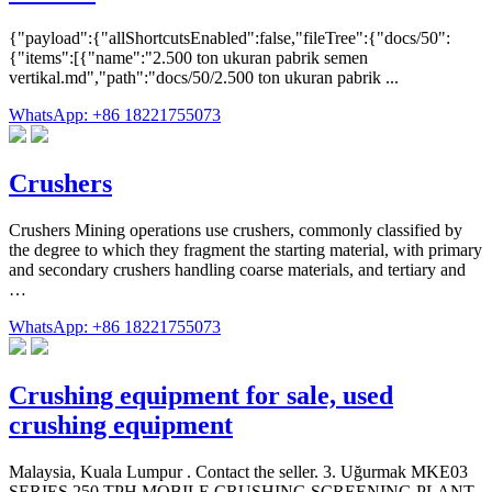
{"payload":{"allShortcutsEnabled":false,"fileTree":{"docs/50":
{"items":[{"name":"2.500 ton ukuran pabrik semen
vertikal.md","path":"docs/50/2.500 ton ukuran pabrik ...
WhatsApp: +86 18221755073
Crushers
Crushers Mining operations use crushers, commonly classified by
the degree to which they fragment the starting material, with primary
and secondary crushers handling coarse materials, and tertiary and
…
WhatsApp: +86 18221755073
Crushing equipment for sale, used
crushing equipment
Malaysia, Kuala Lumpur . Contact the seller. 3. Uğurmak MKE03
SERIES 250 TPH MOBILE CRUSHING SCREENING PLANT .