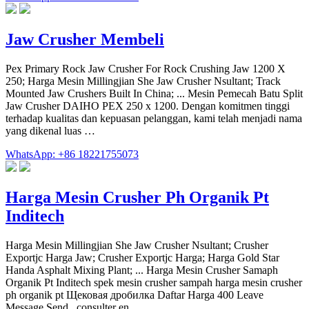
Jaw Crusher Membeli
Pex Primary Rock Jaw Crusher For Rock Crushing Jaw 1200 X
250; Harga Mesin Millingjian She Jaw Crusher Nsultant; Track
Mounted Jaw Crushers Built In China; ... Mesin Pemecah Batu Split
Jaw Crusher DAIHO PEX 250 x 1200. Dengan komitmen tinggi
terhadap kualitas dan kepuasan pelanggan, kami telah menjadi nama
yang dikenal luas …
WhatsApp: +86 18221755073
Harga Mesin Crusher Ph Organik Pt
Inditech
Harga Mesin Millingjian She Jaw Crusher Nsultant; Crusher
Exportjc Harga Jaw; Crusher Exportjc Harga; Harga Gold Star
Handa Asphalt Mixing Plant; ... Harga Mesin Crusher Samaph
Organik Pt Inditech spek mesin crusher sampah harga mesin crusher
ph organik pt Щековая дробилка Daftar Harga 400 Leave
Message Send . consulter en …