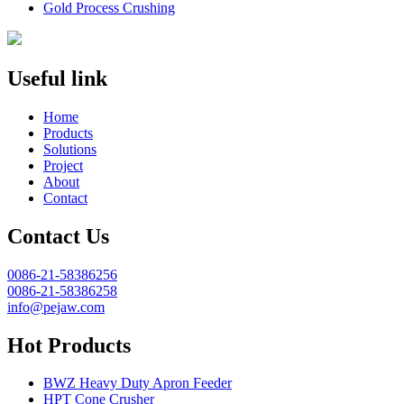
Gold Process Crushing
Useful link
Home
Products
Solutions
Project
About
Contact
Contact Us
0086-21-58386256
0086-21-58386258
info@pejaw.com
Hot Products
BWZ Heavy Duty Apron Feeder
HPT Cone Crusher