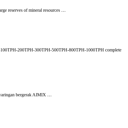
large reserves of mineral resources …
PH-50TPH-100TPH-200TPH-300TPH-500TPH-800TPH-1000TPH complete
 penyaringan bergerak AIMIX …