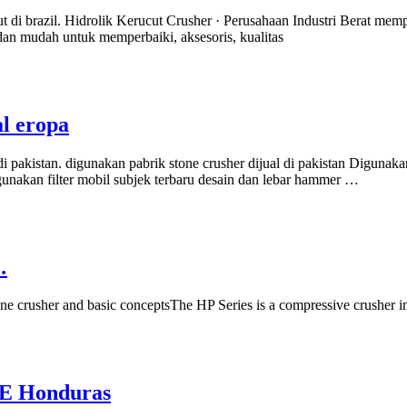
t di brazil. Hidrolik Kerucut Crusher · Perusahaan Industri Berat memp
dan mudah untuk memperbaiki, aksesoris, kualitas
l eropa
i pakistan. digunakan pabrik stone crusher dijual di pakistan Digunaka
nakan filter mobil subjek terbaru desain dan lebar hammer …
…
e crusher and basic conceptsThe HP Series is a compressive crusher in
NE Honduras