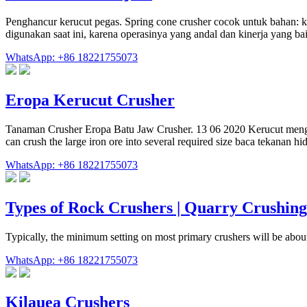
Penghancur kerucut pegas. Spring cone crusher cocok untuk bahan: kerik
digunakan saat ini, karena operasinya yang andal dan kinerja yang bai
WhatsApp: +86 18221755073
Eropa Kerucut Crusher
Tanaman Crusher Eropa Batu Jaw Crusher. 13 06 2020 Kerucut mengha
can crush the large iron ore into several required size baca tekanan h
WhatsApp: +86 18221755073
Types of Rock Crushers | Quarry Crushin
Typically, the minimum setting on most primary crushers will be abou
WhatsApp: +86 18221755073
Kilauea Crushers