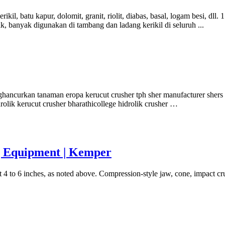
il, batu kapur, dolomit, granit, riolit, diabas, basal, logam besi, dll.
k, banyak digunakan di tambang dan ladang kerikil di seluruh ...
ncurkan tanaman eropa kerucut crusher tph sher manufacturer shers m
idrolik kerucut crusher bharathicollege hidrolik crusher …
g Equipment | Kemper
t 4 to 6 inches, as noted above. Compression-style jaw, cone, impact cr