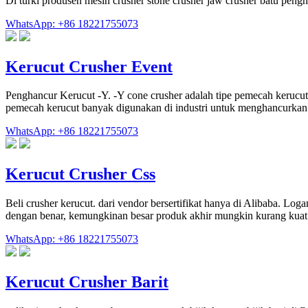
Di turki produsen mesin crusher stone crusher jaw crusher batu peng
WhatsApp: +86 18221755073
Kerucut Crusher Event
Penghancur Kerucut -Y. -Y cone crusher adalah tipe pemecah kerucut 
pemecah kerucut banyak digunakan di industri untuk menghancurkan
WhatsApp: +86 18221755073
Kerucut Crusher Css
Beli crusher kerucut. dari vendor bersertifikat hanya di Alibaba. Lo
dengan benar, kemungkinan besar produk akhir mungkin kurang kuat
WhatsApp: +86 18221755073
Kerucut Crusher Barit