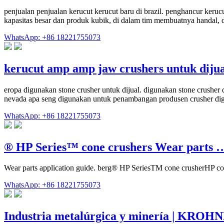
penjualan penjualan kerucut kerucut baru di brazil. penghancur kerucu
kapasitas besar dan produk kubik, di dalam tim membuatnya handal, 
WhatsApp: +86 18221755073
kerucut amp amp jaw crushers untuk dijua
eropa digunakan stone crusher untuk dijual. digunakan stone crusher d
nevada apa seng digunakan untuk penambangan produsen crusher digu
WhatsApp: +86 18221755073
® HP Series™ cone crushers Wear parts 
Wear parts application guide. berg® HP SeriesTM cone crusherHP con
WhatsApp: +86 18221755073
Industria metalúrgica y minería | KROH