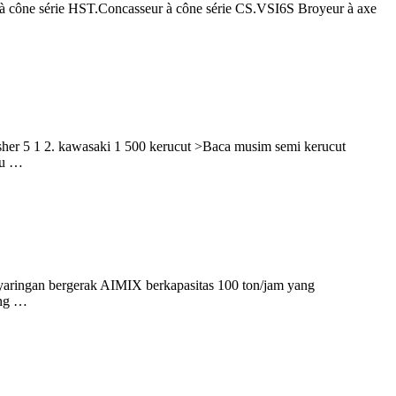
r à cône série HST.Concasseur à cône série CS.VSI6S Broyeur à axe
usher 5 1 2. kawasaki 1 500 kerucut >Baca musim semi kerucut
au …
penyaringan bergerak AIMIX berkapasitas 100 ton/jam yang
ang …