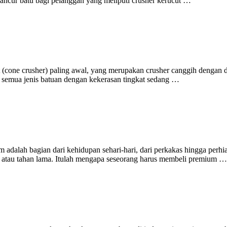
hancur batu bagi pelanggan yang meliputi crusher kerucut …
(cone crusher) paling awal, yang merupakan crusher canggih dengan day
 semua jenis batuan dengan kekerasan tingkat sedang …
gam adalah bagian dari kehidupan sehari-hari, dari perkakas hingga per
 atau tahan lama. Itulah mengapa seseorang harus membeli premium …