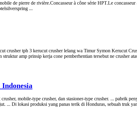
 mobile de pierre de rivière.Concasseur à cône série HPT.Le concasseu
elsilverspring ...
rucut crusher tph 3 kerucut crusher lelang wa Timur Symon Kerucut Cr
struktur amp prinsip kerja cone pemberhentian tersebut ne crusher at
 Indonesia
 crusher, mobile-type crusher, dan stasioner-type crusher. ... pabrik 
. ... Di lokasi produksi yang panas terik di Honduras, sebuah truk y