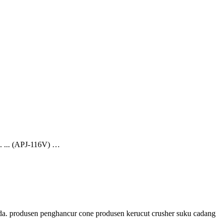
n. ... (APJ-116V) …
muda. produsen penghancur cone produsen kerucut crusher suku cadang