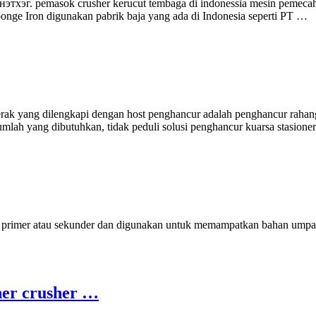
i Энэтхэг. pemasok crusher kerucut tembaga di indonessia mesin pemecah
i Sponge Iron digunakan pabrik baja yang ada di Indonesia seperti PT …
erak yang dilengkapi dengan host penghancur adalah penghancur rahang, 
umlah yang dibutuhkan, tidak peduli solusi penghancur kuarsa stasioner 
 primer atau sekunder dan digunakan untuk memampatkan bahan umpan
sher crusher …