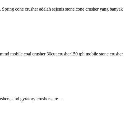
 1. Spring cone crusher adalah sejenis stone cone crusher yang banyak
md mobile coal crusher 30cut crusher150 tph mobile stone crusher
ushers, and gyratory crushers are …