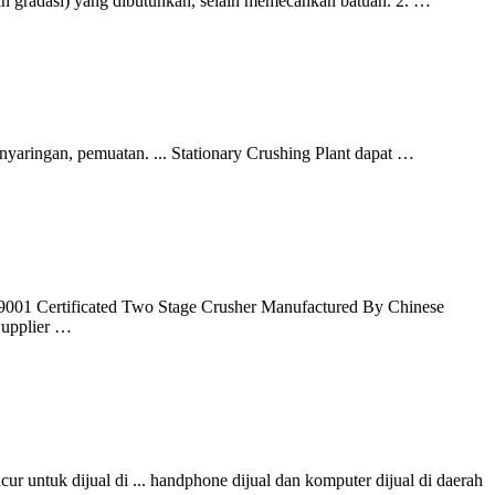
atan gradasi) yang dibutuhkan, selain memecahkan batuan. 2. …
aringan, pemuatan. ... Stationary Crushing Plant dapat …
9001 Certificated Two Stage Crusher Manufactured By Chinese
Supplier …
r untuk dijual di ... handphone dijual dan komputer dijual di daerah