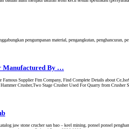
ah batuan alam menjadi ukuran lebih kecil sesuai spesifikasi (persyar
enggabungkan pengumpanan material, pengangkutan, penghancuran, peny
er Manufactured By …
e Famous Supplier Ftm Company, Find Complete Details about Ce,Iso
 Hammer Crusher,Two Stage Crusher Used For Quarry from Crusher 
hb
alog jaw stone crucher san bao – keel mining. ponsel ponsel penghancu