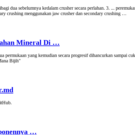
ibagi dua sebelumnya kedalam crusher secara perlahan. 3. ... peremuk
mary crushing menggunakan jaw crusher dan secondary crushing …
lahan Mineral Di …
 dua permukaan yang kemudian secara progresif dihancurkan sampai cuku
Mana Bijih"
ur.md
itHub.
mponennya …