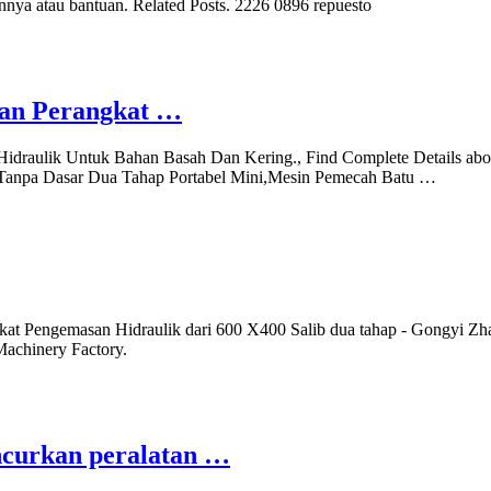
nnya atau bantuan. Related Posts. 2226 0896 repuesto
an Perangkat …
draulik Untuk Bahan Basah Dan Kering., Find Complete Details ab
Tanpa Dasar Dua Tahap Portabel Mini,Mesin Pemecah Batu …
kat Pengemasan Hidraulik dari 600 X400 Salib dua tahap - Gongyi Zha
achinery Factory.
ncurkan peralatan …