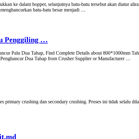
kan ke dalam hopper, selanjutnya batu-batu tersebut akan diatur alir
an menghancurkan batu-batu besar menjadi …
u Penggiling …
ncur Palu Dua Tahap, Find Complete Details about 800*1000mm Taha
a,Penghancur Dua Tahap from Crusher Supplier or Manufacturer …
ses primary crushing dan secondary crushing. Proses ini tidak selalu d
it.md